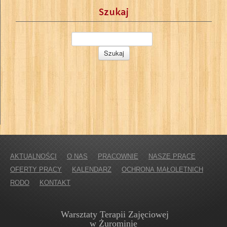
Szukaj
AKTUALNOŚCI
O NAS
PRACOWNIE
NASZE PRACE
OFERTY PRACY
KALENDARZ
OCHRONA MAŁOLETNICH
RODO
KONTAKT
Warsztaty Terapii Zajęciowej
w Żurominie