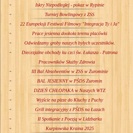
Iskry Niepodległej - pokaz w Rypinie
Turniej Bowlingowy z ZSS
22 Europeksji Festiwal Filmowy "Integracja Ty i Ja"
Prace jesienna dookoła terenu placówki
Odwiedzamy groby naszych byłych uczestników.
Diecezjalne obchody ku czci św. Łukasza - Patrona
Pracowników Służby Zdrowia
III Bal Absolwentów w ZSS w Żurominie
BAL JESIENNY w PŚDS Żuromin
DZIEŃ CHŁOPAKA w Naszych WTZ
Wyjście na pizze do Kluchy z Puchy
Grill integracyjny z PŚDS na Łazach
II Spotkanie z Poezją w Lidzbarku
Kurpiowska Kraina 2025