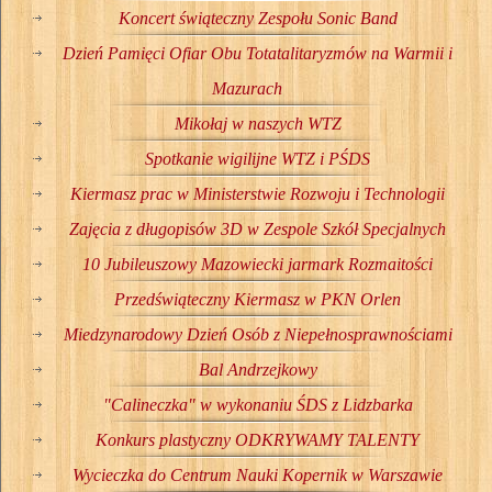
Koncert świąteczny Zespołu Sonic Band
Dzień Pamięci Ofiar Obu Totatalitaryzmów na Warmii i
Mazurach
Mikołaj w naszych WTZ
Spotkanie wigilijne WTZ i PŚDS
Kiermasz prac w Ministerstwie Rozwoju i Technologii
Zajęcia z długopisów 3D w Zespole Szkół Specjalnych
10 Jubileuszowy Mazowiecki jarmark Rozmaitości
Przedświąteczny Kiermasz w PKN Orlen
Miedzynarodowy Dzień Osób z Niepełnosprawnościami
Bal Andrzejkowy
"Calineczka" w wykonaniu ŚDS z Lidzbarka
Konkurs plastyczny ODKRYWAMY TALENTY
Wycieczka do Centrum Nauki Kopernik w Warszawie