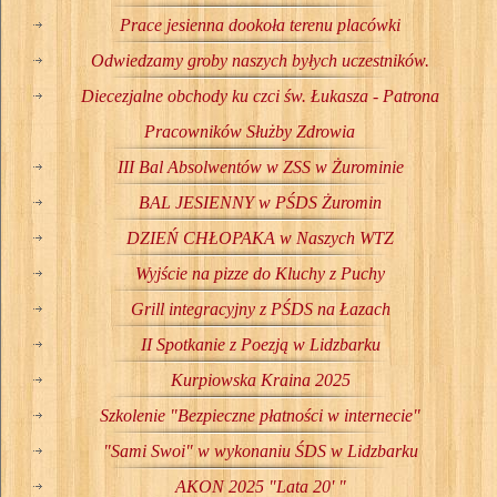
Prace jesienna dookoła terenu placówki
Odwiedzamy groby naszych byłych uczestników.
Diecezjalne obchody ku czci św. Łukasza - Patrona
Pracowników Służby Zdrowia
III Bal Absolwentów w ZSS w Żurominie
BAL JESIENNY w PŚDS Żuromin
DZIEŃ CHŁOPAKA w Naszych WTZ
Wyjście na pizze do Kluchy z Puchy
Grill integracyjny z PŚDS na Łazach
II Spotkanie z Poezją w Lidzbarku
Kurpiowska Kraina 2025
Szkolenie "Bezpieczne płatności w internecie"
"Sami Swoi" w wykonaniu ŚDS w Lidzbarku
AKON 2025 "Lata 20' "