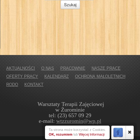
AKTUALNOŚCI
O NAS
PRACOWNIE
NASZE PRACE
OFERTY PRACY
KALENDARZ
OCHRONA MAŁOLETNICH
RODO
KONTAKT
Warsztaty Terapii Zajęciowej
w Żurominie
tel: (23) 657 09 29
e-mail:
wtzzuromin@wp.pl
Ta strona może korzystać z Cookies.
OK, rozumiem
lub
Więcej Informacji