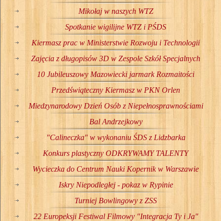
Mikołaj w naszych WTZ
Spotkanie wigilijne WTZ i PŚDS
Kiermasz prac w Ministerstwie Rozwoju i Technologii
Zajęcia z długopisów 3D w Zespole Szkół Specjalnych
10 Jubileuszowy Mazowiecki jarmark Rozmaitości
Przedświąteczny Kiermasz w PKN Orlen
Miedzynarodowy Dzień Osób z Niepełnosprawnościami
Bal Andrzejkowy
"Calineczka" w wykonaniu ŚDS z Lidzbarka
Konkurs plastyczny ODKRYWAMY TALENTY
Wycieczka do Centrum Nauki Kopernik w Warszawie
Iskry Niepodległej - pokaz w Rypinie
Turniej Bowlingowy z ZSS
22 Europeksji Festiwal Filmowy "Integracja Ty i Ja"