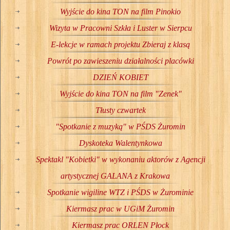
Wyjście do kina TON na film Pinokio
Wizyta w Pracowni Szkła i Luster w Sierpcu
E-lekcje w ramach projektu Zbieraj z klasą
Powrót po zawieszeniu działalności placówki
DZIEŃ KOBIET
Wyjście do kina TON na film "Zenek"
Tłusty czwartek
"Spotkanie z muzyką" w PŚDS Żuromin
Dyskoteka Walentynkowa
Spektakl "Kobietki" w wykonaniu aktorów z Agencji
artystycznej GALANA z Krakowa
Spotkanie wigiline WTZ i PŚDS w Żurominie
Kiermasz prac w UGiM Żuromin
Kiermasz prac ORLEN Płock