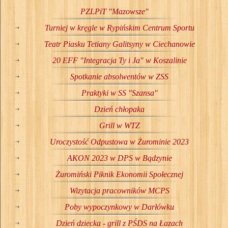
PZLPiT "Mazowsze"
Turniej w kręgle w Rypińskim Centrum Sportu
Teatr Piasku Tetiany Galitsyny w Ciechanowie
20 EFF "Integracja Ty i Ja" w Koszalinie
Spotkanie absolwentów w ZSS
Praktyki w SS "Szansa"
Dzień chłopaka
Grill w WTZ
Uroczystość Odpustowa w Żurominie 2023
AKON 2023 w DPS w Bądzynie
Żuromiński Piknik Ekonomii Społecznej
Wizytacja pracowników MCPS
Poby wypoczynkowy w Darłówku
Dzień dziecka - grill z PŚDS na Łazach