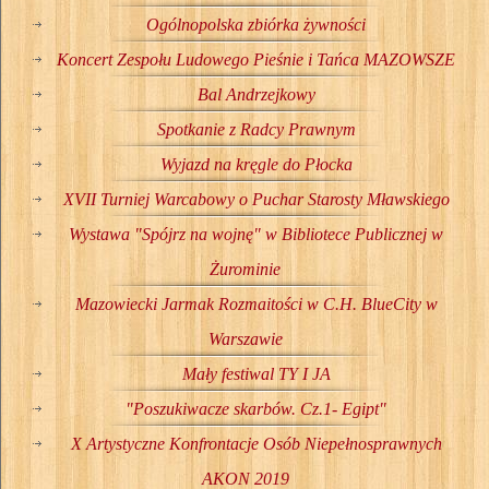
Ogólnopolska zbiórka żywności
Koncert Zespołu Ludowego Pieśnie i Tańca MAZOWSZE
Bal Andrzejkowy
Spotkanie z Radcy Prawnym
Wyjazd na kręgle do Płocka
XVII Turniej Warcabowy o Puchar Starosty Mławskiego
Wystawa "Spójrz na wojnę" w Bibliotece Publicznej w
Żurominie
Mazowiecki Jarmak Rozmaitości w C.H. BlueCity w
Warszawie
Mały festiwal TY I JA
"Poszukiwacze skarbów. Cz.1- Egipt"
X Artystyczne Konfrontacje Osób Niepełnosprawnych
AKON 2019