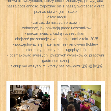
drzwi dla wszystkich, którzy chcieli zobaczyć, jak wygląda
nasza codzienność, zapoznać się z naszą twórczością oraz
poznać się wzajemnie...😉
Goście mogli:
- zajrzeć do naszych pracowni
- zobaczyć, jak powstają prace uczestników
- porozmawiać z kadrą i uczestnikami
- obejrzeć prezentację z wspomnieniami z roku 2025
- poczęstować się materiałami reklamowymi (foldery
informacyjne, smycze, długopisy itd.)
- posmakować świeżych i pysznych wypieków od pracowni
gastronomicznej
Dziękujemy wszystkim, którzy nas odwiedzili👏👍👏👍👏👍