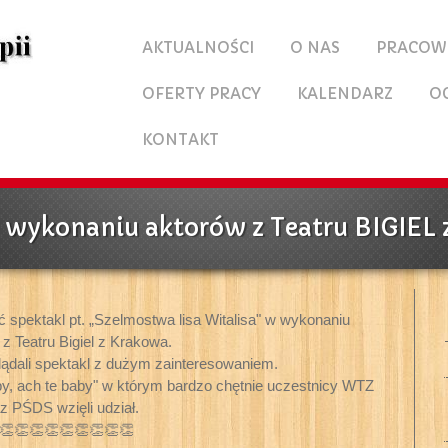
AKTUALNOŚCI
O NAS
PRACOW
OFERTY PRACY
KALENDARZ
O
KONTAKT
 wykonaniu aktorów z Teatru BIGIEL
 spektakl pt. „Szelmostwa lisa Witalisa" w wykonaniu
z Teatru Bigiel z Krakowa.
ądali spektakl z dużym zainteresowaniem.
aby, ach te baby" w którym bardzo chętnie uczestnicy WTZ
z PŚDS wzięli udział.
👏👏👏👏👏👏👏👏👏