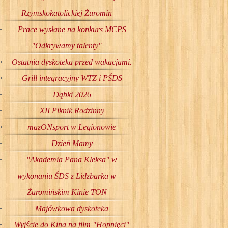
Rzymskokatolickiej Żuromin
Prace wysłane na konkurs MCPS
"Odkrywamy talenty"
Ostatnia dyskoteka przed wakacjami.
Grill integracyjny WTZ i PŚDS
Dąbki 2026
XII Piknik Rodzinny
mazONsport w Legionowie
Dzień Mamy
"Akademia Pana Kleksa" w
wykonaniu ŚDS z Lidzbarka w
Żuromińskim Kinie TON
Majówkowa dyskoteka
Wyjście do Kina na film "Hopnięci"