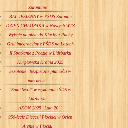
Żurominie
BAL JESIENNY w PŚDS Żuromin
DZIEŃ CHŁOPAKA w Naszych WTZ
Wyjście na pizze do Kluchy z Puchy
Grill integracyjny z PŚDS na Łazach
II Spotkanie z Poezją w Lidzbarku
Kurpiowska Kraina 2025
Szkolenie "Bezpieczne płatności w
internecie"
"Sami Swoi" w wykonaniu ŚDS w
Lidzbarku
AKON 2025 "Lata 20' "
950-lecie Diecezji Płockiej w Orlen
Arenie w Płocku