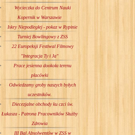
Wycieczka do Centrum Nauki
Kopernik w Warszawie
Iskry Niepodległej - pokaz w Rypinie
Turniej Bowlingowy z ZSS
22 Europeksji Festiwal Filmowy
"Integracja Ty i Ja"
Prace jesienna dookoła terenu
placówki
Odwiedzamy groby naszych byłych
uczestników.
Diecezjalne obchody ku czci św.
Łukasza - Patrona Pracowników Służby
Zdrowia
III Bal Absolwentów w ZSS w