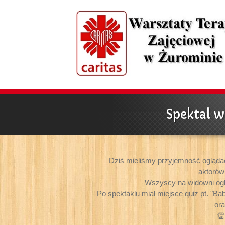
Spektal w
Dziś mieliśmy przyjemność oglądać
aktorów 
Wszyscy na widowni ogl
Po spektaklu miał miejsce quiz pt. "B
ora
👏