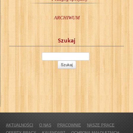
ARCHIWUM
Szukaj
AKTUALNOŚCI
O NAS
PRACOWNIE
NASZE PRACE
OFERTY PRACY
KALENDARZ
OCHRONA MAŁOLETNICH