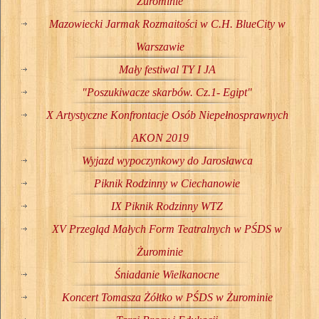
Żurominie
Mazowiecki Jarmak Rozmaitości w C.H. BlueCity w
Warszawie
Mały festiwal TY I JA
"Poszukiwacze skarbów. Cz.1- Egipt"
X Artystyczne Konfrontacje Osób Niepełnosprawnych
AKON 2019
Wyjazd wypoczynkowy do Jarosławca
Piknik Rodzinny w Ciechanowie
IX Piknik Rodzinny WTZ
XV Przegląd Małych Form Teatralnych w PŚDS w
Żurominie
Śniadanie Wielkanocne
Koncert Tomasza Żółtko w PŚDS w Żurominie