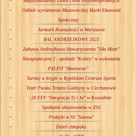
Międzynarodowy Dzień Osób Niepełnosprawnych
Odbiór wyróżnienia Mazowieckiej Marki Ekonomii
Społecznej
Jarmark Rozmaitości w Warszawie
BAL ANDRZEJKOWY 2023
Zabawa Andrzejkowa Stowarzyszenia "Siła Mam"
Nieograniczeni 2 - spektakl "Kolory" w wykonaniu
PZLPiT "Mazowsze"
Turniej w kręgle w Rypińskim Centrum Sportu
Teatr Piasku Tetiany Galitsyny w Ciechanowie
20 EFF "Integracja Ty i Ja" w Koszalinie
Spotkanie absolwentów w ZSS
Praktyki w SS "Szansa"
Dzień chłopaka