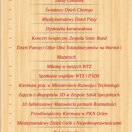
Tłusty czwartek
Światowy Dzień Chorego
Międzynarodowy Dzień Pizzy
Dyskoteka karnawałowa
Koncert świąteczny Zespołu Sonic Band
Dzień Pamięci Ofiar Obu Totatalitaryzmów na Warmii i
Mazurach
Mikołaj w naszych WTZ
Spotkanie wigilijne WTZ i PŚDS
Kiermasz prac w Ministerstwie Rozwoju i Technologii
Zajęcia z długopisów 3D w Zespole Szkół Specjalnych
10 Jubileuszowy Mazowiecki jarmark Rozmaitości
Przedświąteczny Kiermasz w PKN Orlen
Miedzynarodowy Dzień Osób z Niepełnosprawnościami