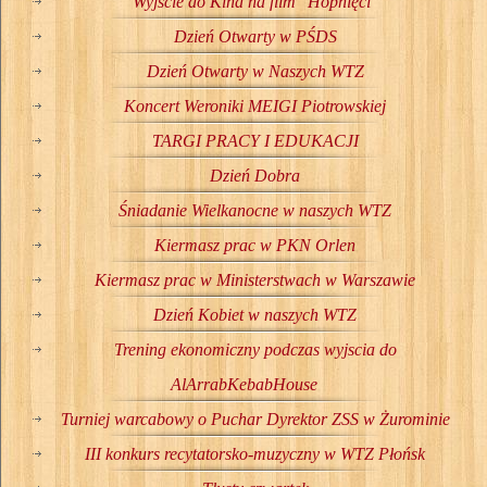
Wyjście do Kina na film "Hopnięci"
Dzień Otwarty w PŚDS
Dzień Otwarty w Naszych WTZ
Koncert Weroniki MEIGI Piotrowskiej
TARGI PRACY I EDUKACJI
Dzień Dobra
Śniadanie Wielkanocne w naszych WTZ
Kiermasz prac w PKN Orlen
Kiermasz prac w Ministerstwach w Warszawie
Dzień Kobiet w naszych WTZ
Trening ekonomiczny podczas wyjscia do
AlArrabKebabHouse
Turniej warcabowy o Puchar Dyrektor ZSS w Żurominie
III konkurs recytatorsko-muzyczny w WTZ Płońsk