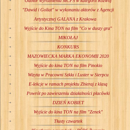
Odbiór wyróżnienia MCPS w kategorii Rozwój
"Dawid i Goliat" w wykonaniu aktorów z Agencji
Artystycznej GALANA z Krakowa
Wyjście do Kina TON na film "Co w duszy gra"
MIKOŁAJ
KONKURS
MAZOWIECKA MARKA EKONOMII 2020
Wyjście do kina TON na film Pinokio
Wizyta w Pracowni Szkła i Luster w Sierpcu
E-lekcje w ramach projektu Zbieraj z klasą
Powrót po zawieszeniu działalności placówki
DZIEŃ KOBIET
Wyjście do kina TON na film "Zenek"
Tłusty czwartek