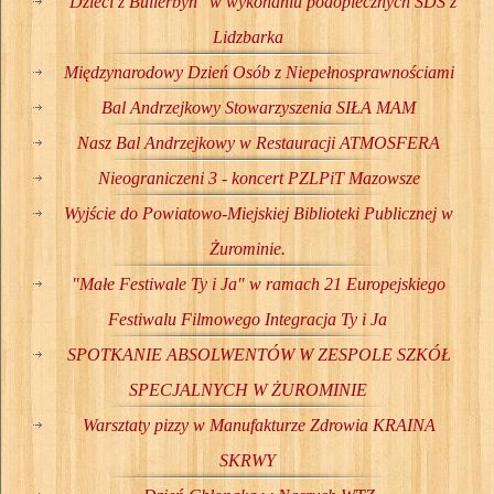
"Dzieci z Bullerbyn" w wykonaniu podopiecznych ŚDS z
Lidzbarka
Międzynarodowy Dzień Osób z Niepełnosprawnościami
Bal Andrzejkowy Stowarzyszenia SIŁA MAM
Nasz Bal Andrzejkowy w Restauracji ATMOSFERA
Nieograniczeni 3 - koncert PZLPiT Mazowsze
Wyjście do Powiatowo-Miejskiej Biblioteki Publicznej w
Żurominie.
"Małe Festiwale Ty i Ja" w ramach 21 Europejskiego
Festiwalu Filmowego Integracja Ty i Ja
SPOTKANIE ABSOLWENTÓW W ZESPOLE SZKÓŁ
SPECJALNYCH W ŻUROMINIE
Warsztaty pizzy w Manufakturze Zdrowia KRAINA
SKRWY