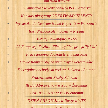
Bal Andrzejkowy
"Calineczka" w wykonaniu ŚDS z Lidzbarka
Konkurs plastyczny ODKRYWAMY TALENTY
Wycieczka do Centrum Nauki Kopernik w Warszawie
Iskry Niepodległej - pokaz w Rypinie
Turniej Bowlingowy z ZSS
22 Europeksji Festiwal Filmowy "Integracja Ty i Ja"
Prace jesienna dookoła terenu placówki
Odwiedzamy groby naszych byłych uczestników.
Diecezjalne obchody ku czci św. Łukasza - Patrona
Pracowników Służby Zdrowia
III Bal Absolwentów w ZSS w Żurominie
BAL JESIENNY w PŚDS Żuromin
DZIEŃ CHŁOPAKA w Naszych WTZ