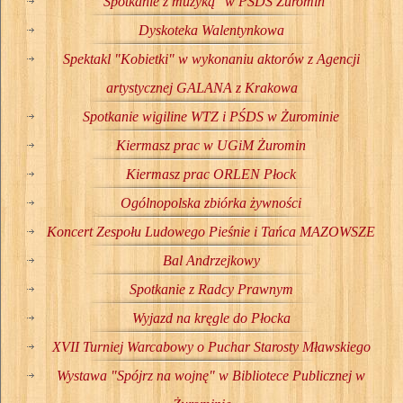
"Spotkanie z muzyką" w PŚDS Żuromin
Dyskoteka Walentynkowa
Spektakl "Kobietki" w wykonaniu aktorów z Agencji
artystycznej GALANA z Krakowa
Spotkanie wigiline WTZ i PŚDS w Żurominie
Kiermasz prac w UGiM Żuromin
Kiermasz prac ORLEN Płock
Ogólnopolska zbiórka żywności
Koncert Zespołu Ludowego Pieśnie i Tańca MAZOWSZE
Bal Andrzejkowy
Spotkanie z Radcy Prawnym
Wyjazd na kręgle do Płocka
XVII Turniej Warcabowy o Puchar Starosty Mławskiego
Wystawa "Spójrz na wojnę" w Bibliotece Publicznej w