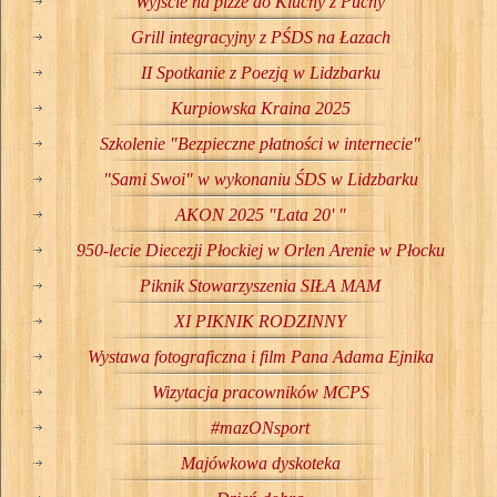
Wyjście na pizze do Kluchy z Puchy
Grill integracyjny z PŚDS na Łazach
II Spotkanie z Poezją w Lidzbarku
Kurpiowska Kraina 2025
Szkolenie "Bezpieczne płatności w internecie"
"Sami Swoi" w wykonaniu ŚDS w Lidzbarku
AKON 2025 "Lata 20' "
950-lecie Diecezji Płockiej w Orlen Arenie w Płocku
Piknik Stowarzyszenia SIŁA MAM
XI PIKNIK RODZINNY
Wystawa fotograficzna i film Pana Adama Ejnika
Wizytacja pracowników MCPS
#mazONsport
Majówkowa dyskoteka