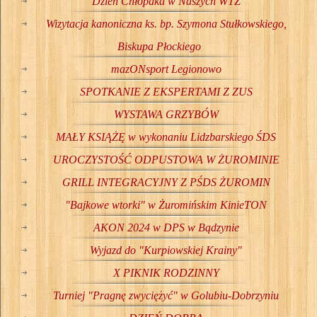
Dzień Chłopaka w Naszych WTZ
Wizytacja kanoniczna ks. bp. Szymona Stułkowskiego,
Biskupa Płockiego
mazONsport Legionowo
SPOTKANIE Z EKSPERTAMI Z ZUS
WYSTAWA GRZYBÓW
MAŁY KSIĄŻĘ w wykonaniu Lidzbarskiego ŚDS
UROCZYSTOŚĆ ODPUSTOWA W ŻUROMINIE
GRILL INTEGRACYJNY Z PŚDS ŻUROMIN
"Bajkowe wtorki" w Żuromińskim KinieTON
AKON 2024 w DPS w Bądzynie
Wyjazd do "Kurpiowskiej Krainy"
X PIKNIK RODZINNY
Turniej "Pragnę zwyciężyć" w Golubiu-Dobrzyniu