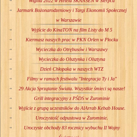
Wigilia 2022 w Hetelu SKANSEN w Sierpcu
Jarmark Bożonarodzeniowy i Targi Ekonomii Społecznej
w Warszawie
Wyjście do KinaTON na film Listy do M 5
Kiermasz naszych prac w PKN Orlen w Płocku
Wycieczka do Otrębusów i Warszawy
Wycieczka do Olsztynka i Olsztyna
Dzień Chłopaka w naszych WTZ
Filmy w ramach festiwalu "Integracja Ty i Ja"
29 Akcja Sprzątanie Świata. Wszystkie śmieci są nasze!
Grill integracyjny z PŚDS w Żurominie
Wyjście z grupą uczestników do AlArrab Kebab House.
Uroczystość odpustowa w Żurominie.
Uroczyste obchody 83 rocznicy wybuchu II Wojny