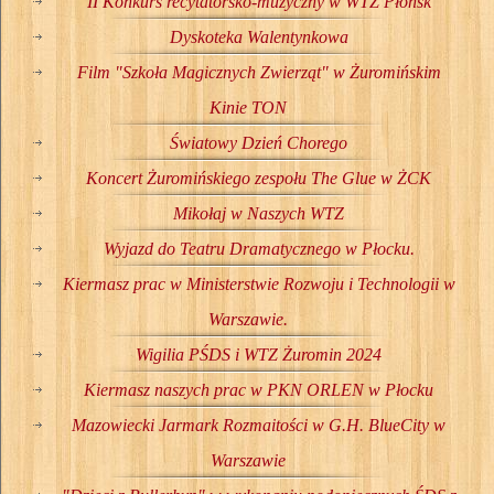
II Konkurs recytatorsko-muzyczny w WTZ Płońsk
Dyskoteka Walentynkowa
Film "Szkoła Magicznych Zwierząt" w Żuromińskim
Kinie TON
Światowy Dzień Chorego
Koncert Żuromińskiego zespołu The Glue w ŻCK
Mikołaj w Naszych WTZ
Wyjazd do Teatru Dramatycznego w Płocku.
Kiermasz prac w Ministerstwie Rozwoju i Technologii w
Warszawie.
Wigilia PŚDS i WTZ Żuromin 2024
Kiermasz naszych prac w PKN ORLEN w Płocku
Mazowiecki Jarmark Rozmaitości w G.H. BlueCity w
Warszawie