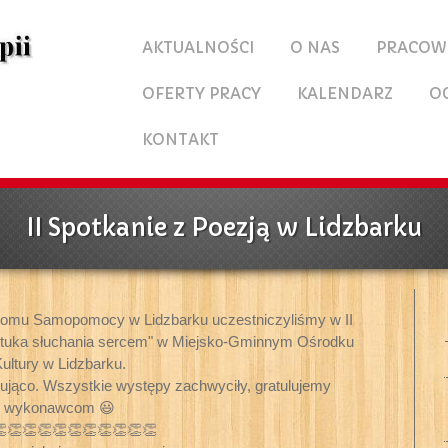
AKTUALNOŚCI
O NAS
PRACOW
OFERTY PRACY
KALENDARZ
O
KONTAKT
II Spotkanie z Poezją w Lidzbarku
omu Samopomocy w Lidzbarku uczestniczyliśmy w II
 sztuka słuchania sercem" w Miejsko-Gminnym Ośrodku
ultury w Lidzbarku.
pirująco. Wszystkie występy zachwyciły, gratulujemy
wykonawcom 😃
👏👏👏👏👏👏👏👏👏👏