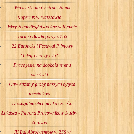
Wycieczka do Centrum Nauki
Kopernik w Warszawie
Iskry Niepodległej - pokaz w Rypinie
Turniej Bowlingowy z ZSS
22 Europeksji Festiwal Filmowy
"Integracja Ty i Ja"
Prace jesienna dookoła terenu
placówki
Odwiedzamy groby naszych byłych
uczestników.
Diecezjalne obchody ku czci św.
Łukasza - Patrona Pracowników Służby
Zdrowia
III Bal Absolwentów w ZSS w