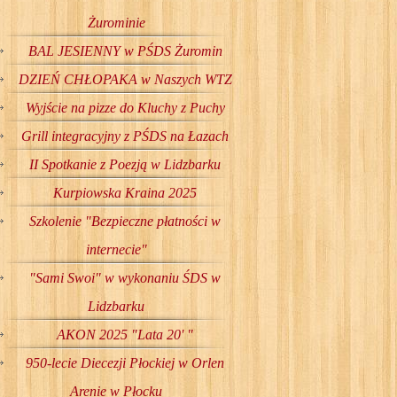
Żurominie
BAL JESIENNY w PŚDS Żuromin
DZIEŃ CHŁOPAKA w Naszych WTZ
Wyjście na pizze do Kluchy z Puchy
Grill integracyjny z PŚDS na Łazach
II Spotkanie z Poezją w Lidzbarku
Kurpiowska Kraina 2025
Szkolenie "Bezpieczne płatności w
internecie"
"Sami Swoi" w wykonaniu ŚDS w
Lidzbarku
AKON 2025 "Lata 20' "
950-lecie Diecezji Płockiej w Orlen
Arenie w Płocku