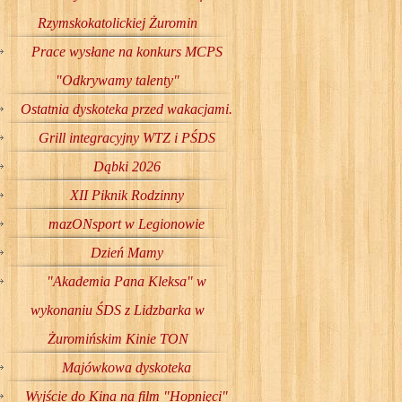
Rzymskokatolickiej Żuromin
Prace wysłane na konkurs MCPS
"Odkrywamy talenty"
Ostatnia dyskoteka przed wakacjami.
Grill integracyjny WTZ i PŚDS
Dąbki 2026
XII Piknik Rodzinny
mazONsport w Legionowie
Dzień Mamy
"Akademia Pana Kleksa" w
wykonaniu ŚDS z Lidzbarka w
Żuromińskim Kinie TON
Majówkowa dyskoteka
Wyjście do Kina na film "Hopnięci"