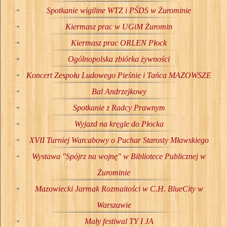
Spotkanie wigiline WTZ i PŚDS w Żurominie
Kiermasz prac w UGiM Żuromin
Kiermasz prac ORLEN Płock
Ogólnopolska zbiórka żywności
Koncert Zespołu Ludowego Pieśnie i Tańca MAZOWSZE
Bal Andrzejkowy
Spotkanie z Radcy Prawnym
Wyjazd na kręgle do Płocka
XVII Turniej Warcabowy o Puchar Starosty Mławskiego
Wystawa "Spójrz na wojnę" w Bibliotece Publicznej w
Żurominie
Mazowiecki Jarmak Rozmaitości w C.H. BlueCity w
Warszawie
Mały festiwal TY I JA