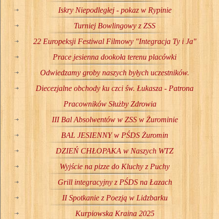
Iskry Niepodległej - pokaz w Rypinie
Turniej Bowlingowy z ZSS
22 Europeksji Festiwal Filmowy "Integracja Ty i Ja"
Prace jesienna dookoła terenu placówki
Odwiedzamy groby naszych byłych uczestników.
Diecezjalne obchody ku czci św. Łukasza - Patrona
Pracowników Służby Zdrowia
III Bal Absolwentów w ZSS w Żurominie
BAL JESIENNY w PŚDS Żuromin
DZIEŃ CHŁOPAKA w Naszych WTZ
Wyjście na pizze do Kluchy z Puchy
Grill integracyjny z PŚDS na Łazach
II Spotkanie z Poezją w Lidzbarku
Kurpiowska Kraina 2025