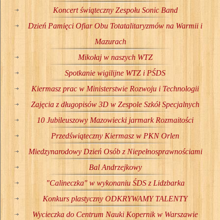
Koncert świąteczny Zespołu Sonic Band
Dzień Pamięci Ofiar Obu Totatalitaryzmów na Warmii i
Mazurach
Mikołaj w naszych WTZ
Spotkanie wigilijne WTZ i PŚDS
Kiermasz prac w Ministerstwie Rozwoju i Technologii
Zajęcia z długopisów 3D w Zespole Szkół Specjalnych
10 Jubileuszowy Mazowiecki jarmark Rozmaitości
Przedświąteczny Kiermasz w PKN Orlen
Miedzynarodowy Dzień Osób z Niepełnosprawnościami
Bal Andrzejkowy
"Calineczka" w wykonaniu ŚDS z Lidzbarka
Konkurs plastyczny ODKRYWAMY TALENTY
Wycieczka do Centrum Nauki Kopernik w Warszawie