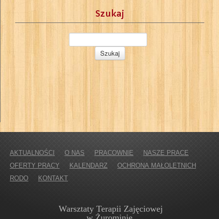
Szukaj
AKTUALNOŚCI
O NAS
PRACOWNIE
NASZE PRACE
OFERTY PRACY
KALENDARZ
OCHRONA MAŁOLETNICH
RODO
KONTAKT
Warsztaty Terapii Zajęciowej
w Żurominie