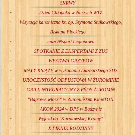
SKRWY
Dzień Chłopaka w Naszych WTZ
Wizytacja kanoniczna ks. bp. Szymona Stułkowskiego,
Biskupa Płockiego
mazONsport Legionowo
SPOTKANIE Z EKSPERTAMI Z ZUS
WYSTAWA GRZYBÓW
MAŁY KSIĄŻĘ w wykonaniu Lidzbarskiego ŚDS
UROCZYSTOŚĆ ODPUSTOWA W ŻUROMINIE
GRILL INTEGRACYJNY Z PŚDS ŻUROMIN
"Bajkowe wtorki" w Żuromińskim KinieTON
AKON 2024 w DPS w Bądzynie
Wyjazd do "Kurpiowskiej Krainy"
X PIKNIK RODZINNY