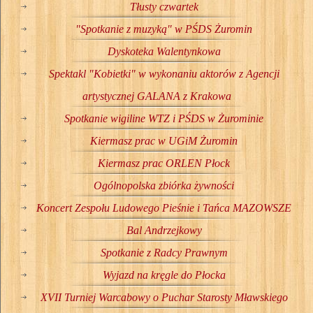
Tłusty czwartek
"Spotkanie z muzyką" w PŚDS Żuromin
Dyskoteka Walentynkowa
Spektakl "Kobietki" w wykonaniu aktorów z Agencji
artystycznej GALANA z Krakowa
Spotkanie wigiline WTZ i PŚDS w Żurominie
Kiermasz prac w UGiM Żuromin
Kiermasz prac ORLEN Płock
Ogólnopolska zbiórka żywności
Koncert Zespołu Ludowego Pieśnie i Tańca MAZOWSZE
Bal Andrzejkowy
Spotkanie z Radcy Prawnym
Wyjazd na kręgle do Płocka
XVII Turniej Warcabowy o Puchar Starosty Mławskiego